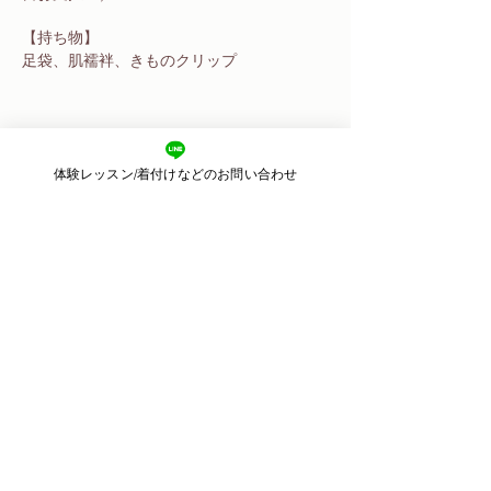
【持ち物】
足袋、肌襦袢、きものクリップ
体験レッスン/着付けなどのお問い合わせ
このイベントをシェア
​東京都目黒区目黒
2-11-3 2F
​運営：株式会社ピースカルチャー
Email：
kimonoharu.8@gmail.com
© 2018 きものサロン晴る