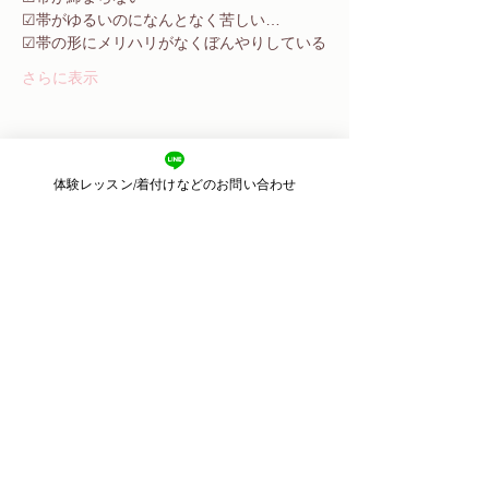
☑︎帯がゆるいのになんとなく苦しい…
☑︎帯の形にメリハリがなくぼんやりしている
さらに表示
体験レッスン/着付けなどのお問い合わせ
このイベントをシェア
​東京都目黒区目黒
2-11-3 2F
​運営：株式会社ピースカルチャー
Email：
kimonoharu.8@gmail.com
© 2018 きものサロン晴る