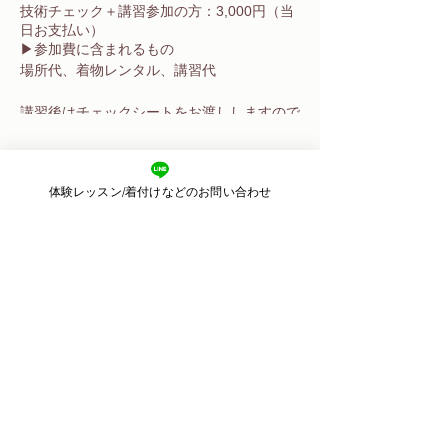
技術チェック＋講習参加の方：3,000円（当
日お支払い）
▶︎参加費に含まれるもの
場所代、着物レンタル、講習代
講習後はチェックシートをお渡ししますので
復習にお役立てください。
【持ち物】
体験レッスン/着付けなどのお問い合わせ
足袋、肌襦袢、きものクリップ
このイベントをシェア
※一蔵公式技術チェック 11/27(日)10:30-
12:30
こちらは参加必須の技術チェックです。
参加がやむを得ず難しい場合は角田にお知
らせください。
​東京都目黒区目黒
2-11-3 2F
こちらの技術チェック不参加の場合は一人
​運営：株式会社ピースカルチャー
での着付けができない場合がございます。
Email：
kimonoharu.8@gmail.com
【チェックの条件・項目】
© 2018 きものサロン晴る
ガーゼ補正の時間も含め30分以内に一人or