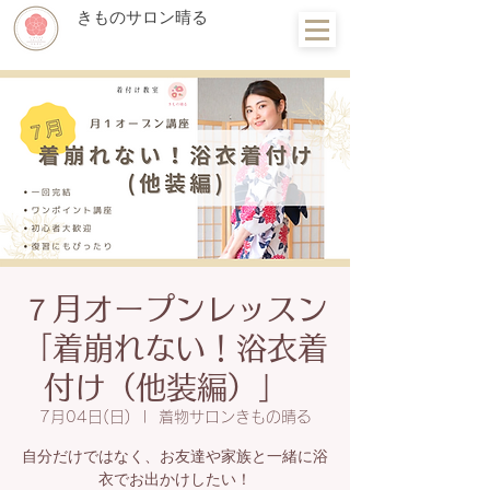
きものサロン晴る
７月オープンレッスン
「着崩れない！浴衣着
付け（他装編）」
7月04日(日)
  |  
着物サロンきもの晴る
自分だけではなく、お友達や家族と一緒に浴
衣でお出かけしたい！