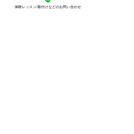
￥4,000
体験レッスン/着付けなどのお問い合わせ
このイベントをシェア
​東京都目黒区目黒
2-11-3 2F
​運営：株式会社ピースカルチャー
Email：
kimonoharu.8@gmail.com
© 2018 きものサロン晴る