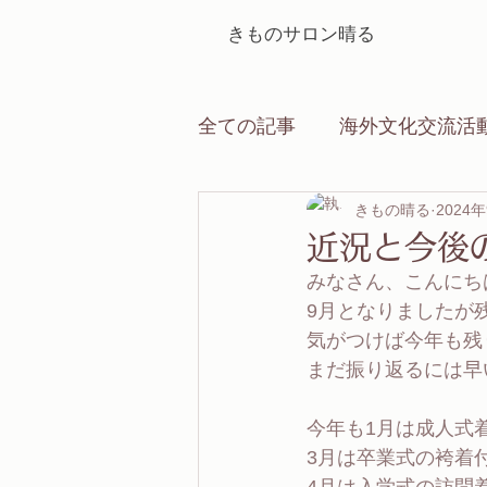
きものサロン晴る
全ての記事
海外文化交流活
お知らせ
きもの晴る
神社仏閣
2024
近況と今後
みなさん、こんにち
季節の行事
出張着付け
9月となりましたが
気がつけば今年も残
まだ振り返るには早
今年も1月は成人式
3月は卒業式の袴着