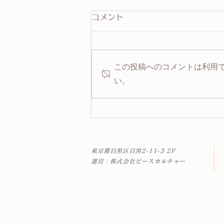
コメント
この投稿へのコメントは利用
📢移転のお知らせ
い。
​東京都目黒区目黒
2-11-3 2F
​運営：株式会社ピースカルチャー