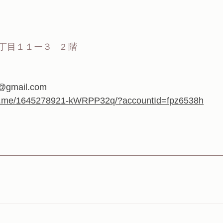
丁目１１ー３　2 階
@gmail.com
ine.me/1645278921-kWRPP32q/?accountId=fpz6538h