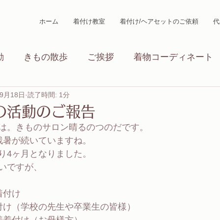
ホーム
着付け教室
着付け/ヘアセットのご依頼
代
動
きもの散歩
ご挨拶
着物コーディネート
年9月18日
着付けワンポイント
読了時間: 1分
着付け教室
生徒紹介
の活動のご報告
は。きものサロン晴るのつのだです。
着付け講座のレビュー
ひと月振り返り
残暑が続いていますね。
り4ヶ月となりました。
いですが、
着付け
付け（学校の先生や卒業生の皆様）