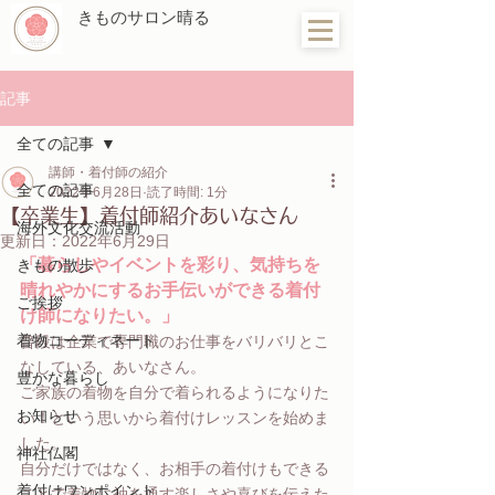
きものサロン晴る
記事
全ての記事
講師・着付師の紹介
全ての記事
2022年6月28日
読了時間: 1分
【卒業生】着付師紹介あいなさん
海外文化交流活動
更新日：
2022年6月29日
「暮らしやイベントを彩り、気持ちを
きもの散歩
晴れやかにするお手伝いができる着付
ご挨拶
け師になりたい。」
着物コーディネート
普段は企業で専門職のお仕事をバリバリとこ
なしている、あいなさん。 
豊かな暮らし
ご家族の着物を自分で着られるようになりた
お知らせ
い！という思いから着付けレッスンを始めま
した。
神社仏閣
自分だけではなく、お相手の着付けもできる
着付けワンポイント
ことで着物に袖を通す楽しさや喜びを伝えた