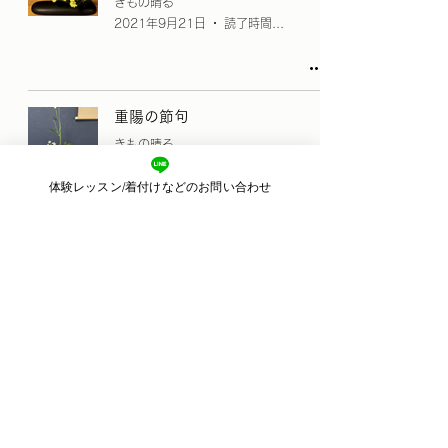
きもの晴る
2021年9月21日
読了時間: 2分
重陽の節句
きもの晴る
2021年9月9日
読了時間: 0分
体験レッスン/着付けなどのお問い合わせ
帯2本使い！華やか大人浴衣着
付け
きもの晴る
2021年8月31日
読了時間: 1分
4
/
6