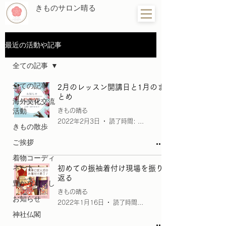
きものサロン晴る
最近の活動や記事
全ての記事
全ての記事
2月のレッスン開講日と1月のま
とめ
海外文化交流
活動
きもの晴る
2022年2月3日
読了時間: 2分
きもの散歩
ご挨拶
着物コーディ
ネート
初めての振袖着付け現場を振り
返る
豊かな暮らし
きもの晴る
お知らせ
2022年1月16日
読了時間: 2分
神社仏閣