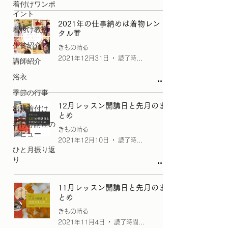
着付けワンポ
イント
2021年の仕事納めは着物レン
着付け教室
タル👘
生徒紹介
きもの晴る
2021年12月31日
読了時間: 1分
講師紹介
浴衣
季節の行事
12月レッスン開講日と先月のま
出張着付け
とめ
着付け講座の
きもの晴る
レビュー
2021年12月10日
読了時間: 2分
ひと月振り返
り
11月レッスン開講日と先月のま
とめ
きもの晴る
2021年11月4日
読了時間: 2分